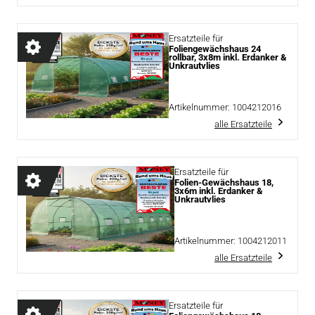
Ersatzteile für
Foliengewächshaus 24
rollbar, 3x8m inkl. Erdanker &
Unkrautvlies
Artikelnummer:
1004212016
alle Ersatzteile
Ersatzteile für
Folien-Gewächshaus 18,
3x6m inkl. Erdanker &
Unkrautvlies
Artikelnummer:
1004212011
alle Ersatzteile
Ersatzteile für